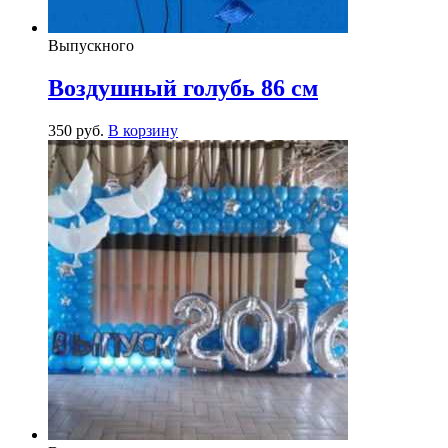
Выпускного
Воздушный голубь 86 см
350
р
уб.
В корзину