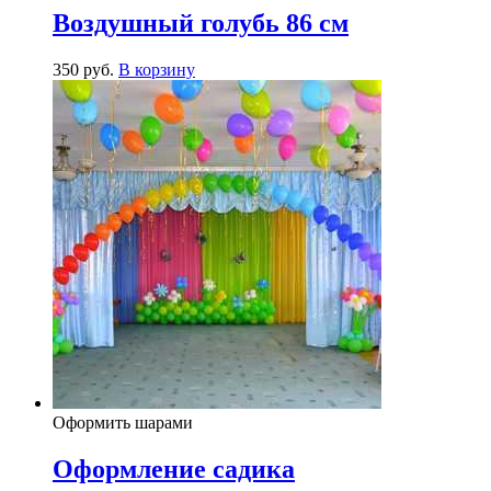
Воздушный голубь 86 см
350
р
уб.
В корзину
Оформить шарами
Оформление садика