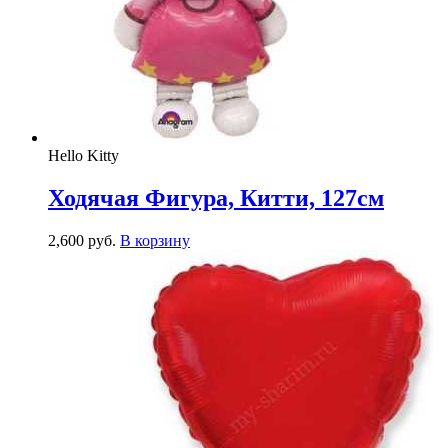
Hello Kitty
Ходячая Фигура, Китти, 127см
2,600
р
уб.
В корзину