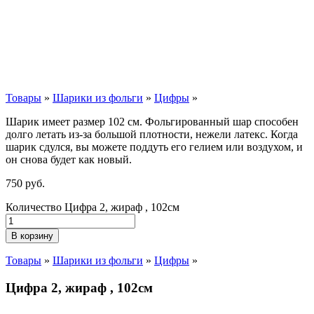
Товары
»
Шарики из фольги
»
Цифры
»
Шарик имеет размер 102 см. Фольгированный шар способен
долго летать из-за большой плотности,
нежели
латекс. Когда
шарик сдулся, вы можете поддуть его гелием или воздухом, и
он снова будет как новый.
750
р
уб.
Количество Цифра 2, жираф , 102см
В корзину
Товары
»
Шарики из фольги
»
Цифры
»
Цифра 2, жираф , 102см