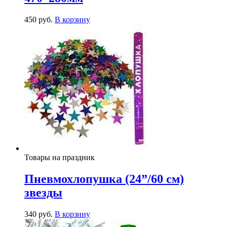
450
р
уб.
В корзину
Товары на праздник
Пневмохлопушка (24”/60 см)
звезды
340
р
уб.
В корзину