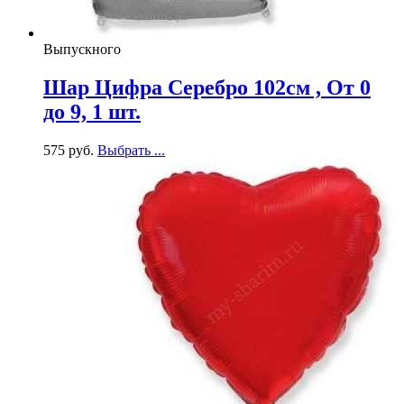
Выпускного
Шар Цифра Серебро 102см , От 0
до 9, 1 шт.
575
р
уб.
Выбрать ...