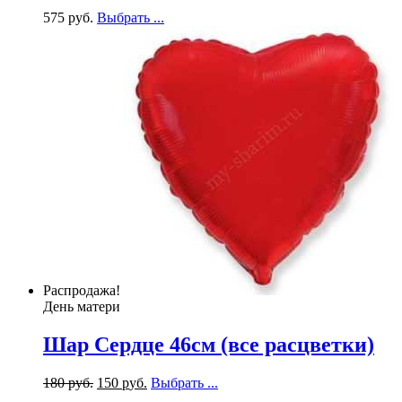
575
р
уб.
Выбрать ...
Распродажа!
День матери
Шар Сердце 46см (все расцветки)
180
р
уб.
150
р
уб.
Выбрать ...