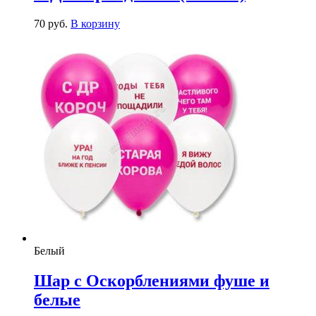
70
р
уб.
В корзину
Белый
Шар с Оскорблениями фуше и
белые