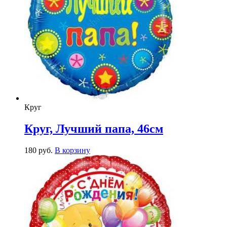
Круг
Круг, Лучший папа, 46см
180
р
уб.
В корзину