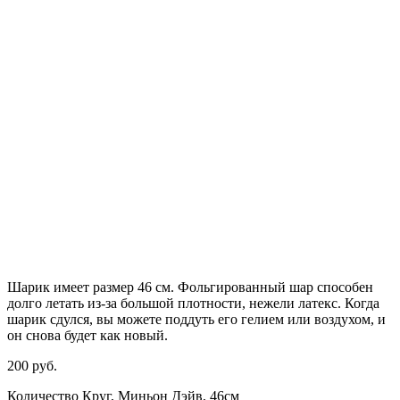
Шарик имеет размер 46 см. Фольгированный шар способен
долго летать из-за большой плотности,
нежели
латекс. Когда
шарик сдулся, вы можете поддуть его гелием или воздухом, и
он снова будет как новый.
200
р
уб.
Количество Круг, Миньон Дэйв, 46см