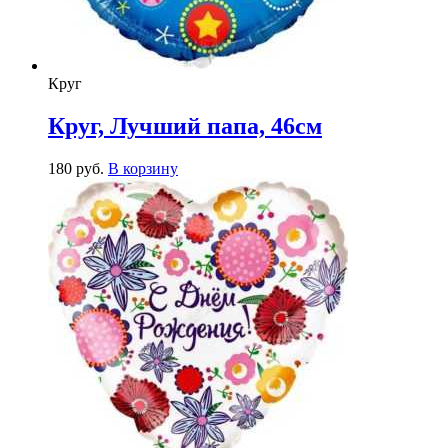
Круг
Круг, Лучший папа, 46см
180
р
уб.
В корзину