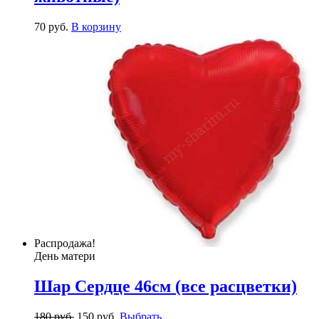
70
р
уб.
В корзину
Распродажа!
День матери
Шар Сердце 46см (все расцветки)
180
р
уб.
150
р
уб.
Выбрать ...