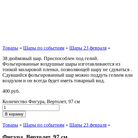
Товары
»
Шары по событиям
»
Шары 23 февраля
»
38 дюймовый шар. Приспособлен под гелий.
Фольгированные воздушные шары изготавливаются из
тонкой миларовой пленки, позволяющей шару не сдуваться .
Сдувшийся фольгированный шар можно поддуть гелием или
воздухом и он всегда будет иметь товарный вид.
400
р
уб.
Количество Фигура, Вертолет, 97 см
В корзину
Товары
»
Шары по событиям
»
Шары 23 февраля
»
Фигура, Вертолет, 97 см